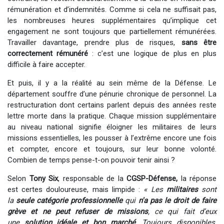
rémunération et d’indemnités. Comme si cela ne suffisait pas,
les nombreuses heures supplémentaires qu’implique cet
engagement ne sont toujours que partiellement rémunérées.
Travailler davantage, prendre plus de risques,
sans être
correctement rémunéré
: c’est une logique de plus en plus
difficile à faire accepter. ​
Et puis, il y a la réalité au sein même de la Défense. Le
département souffre d’une pénurie chronique de personnel. La
restructuration dont certains parlent depuis des années reste
lettre morte dans la pratique. Chaque mission supplémentaire
au niveau national signifie éloigner les militaires de leurs
missions essentielles, les pousser à l’extrême encore une fois
et compter, encore et toujours, sur leur bonne volonté.
Combien de temps pense-t-on pouvoir tenir ainsi ?
Selon
Tony Six
, responsable de la
CGSP-Défense,
la réponse
est certes douloureuse, mais limpide :
« Les
militaires
sont
la
seule catégorie professionnelle
qui
n'a pas le droit de faire
grève et ne peut refuser de missions
, ce qui fait d’eux
une
solution idéale et bon marché
. Toujours disponibles,