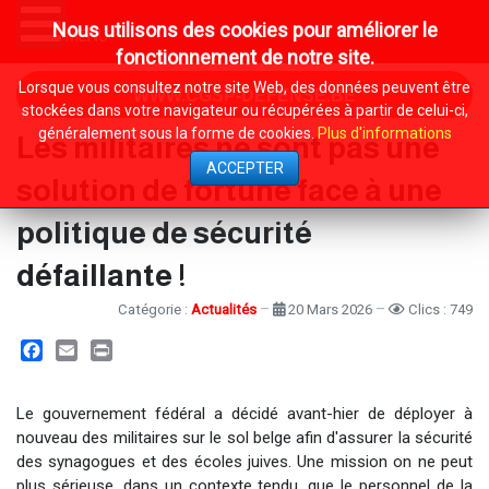
Nous utilisons des cookies pour améliorer le
MENU
fonctionnement de notre site.
Lorsque vous consultez notre site Web, des données peuvent être
WWW.CGSP-DEFENSE.BE
stockées dans votre navigateur ou récupérées à partir de celui-ci,
généralement sous la forme de cookies.
Plus d'informations
Les militaires ne sont pas une
ACCEPTER
solution de fortune face à une
politique de sécurité
défaillante !
Catégorie :
Actualités
20 Mars 2026
Clics : 749
Facebook
Email
Print
Le gouvernement fédéral a décidé avant-hier de déployer à
nouveau des militaires sur le sol belge afin d'assurer la sécurité
des synagogues et des écoles juives. Une mission on ne peut
plus sérieuse, dans un contexte tendu, que le personnel de la