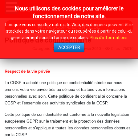
Nous utilisons des cookies pour améliorer le
MENU
fonctionnement de notre site.
Lorsque vous consultez notre site Web, des données peuvent être
WWW.CGSP-DEFENSE.BE
stockées dans votre navigateur ou récupérées à partir de celui-ci,
généralement sous la forme de cookies.
Plus d'informations
Politique de confidentialité
ACCEPTER
Catégorie :
System
1 Janvier 2010
Clics : 76010
Respect de la vie privée
La CGSP a adopté une politique de confidentialité stricte car nous
prenons votre vie privée très au sérieux et traitons vos informations
personnelles avec soin. Cette politique de confidentialité concerne la
CGSP et l’ensemble des activités syndicales de la CGSP.
Cette politique de confidentialité est conforme à la nouvelle législation
européenne GDPR sur le traitement et la protection des données
personnelles et s’applique à toutes les données personnelles obtenues
par la CGSP.