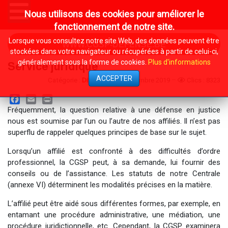
Nous utilisons des cookies pour améliorer le
MENU
fonctionnement de notre site.
Lorsque vous consultez notre site Web, des données peuvent être
WWW.CGSP-DEFENSE.BE
stockées dans votre navigateur ou récupérées à partir de celui-ci,
généralement sous la forme de cookies.
Plus d'informations
Service juridique
ACCEPTER
Catégorie :
Divers
20 Novembre 2019
Clics : 8323
Facebook
Email
Print
Fréquemment, la question relative à une défense en justice
nous est soumise par l’un ou l’autre de nos affiliés. Il n’est pas
superflu de rappeler quelques principes de base sur le sujet.
Lorsqu’un affilié est confronté à des difficultés d’ordre
professionnel, la CGSP peut, à sa demande, lui fournir des
conseils ou de l’assistance. Les statuts de notre Centrale
(annexe VI) déterminent les modalités précises en la matière.
L’affilié peut être aidé sous différentes formes, par exemple, en
entamant une procédure administrative, une médiation, une
procédure juridictionnelle, etc. Cependant, la CGSP examinera