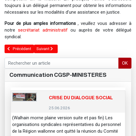
toujours à un délégué permanent pour obtenir les informations
nécessaires sur les modalités d’une assistance en justice.
Pour de plus amples informations
, veuillez vous adresser à
notre
secrétariat administratif
ou auprès de votre délégué
syndical.
Article précédent : Pourquoi s'affilier ?
Article suivant : Nos régionales
Précédent
Suivant
OK
Communication CGSP-MINISTERES
CRISE DU DIALOGUE SOCIAL
25.06.2026
(Walhain morne plaine version suite et pas fin) Les
organisations syndicales représentatives du personnel
de la Région wallonne ont quitté la réunion du Comité