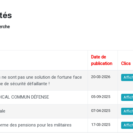
tés
herche
Date de
publication
Clics
es ne sont pas une solution de fortune face
20-03-2026
Affic
ue de sécurité défaillante !
DICAL COMMUN DÉFENSE
05-09-2025
Affic
ale
07-04-2025
Affic
orme des pensions pour les militaires
17-03-2025
Affic