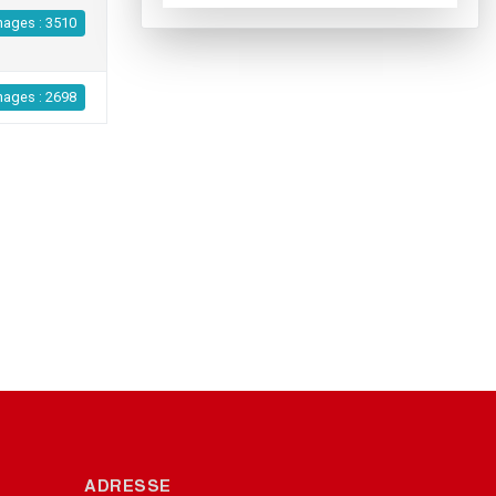
hages : 3510
hages : 2698
ADRESSE