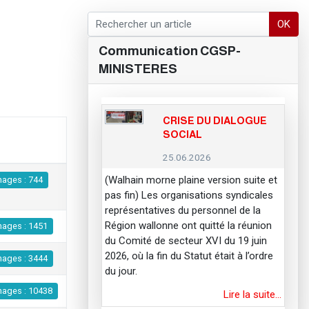
OK
Communication CGSP-
MINISTERES
CRISE DU DIALOGUE
SOCIAL
25.06.2026
(Walhain morne plaine version suite et
hages : 744
pas fin) Les organisations syndicales
représentatives du personnel de la
Région wallonne ont quitté la réunion
hages : 1451
du Comité de secteur XVI du 19 juin
2026, où la fin du Statut était à l’ordre
hages : 3444
du jour.
hages : 10438
Lire la suite…