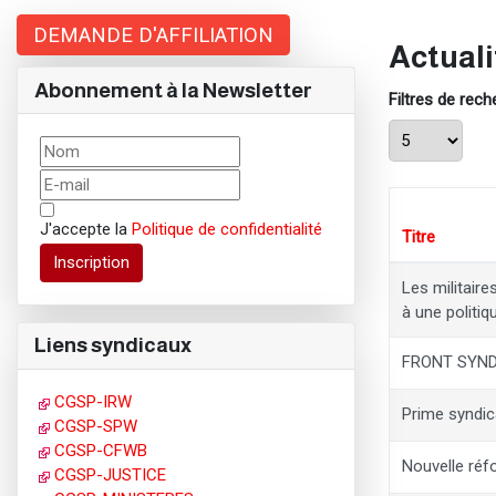
DEMANDE D'AFFILIATION
Actuali
Abonnement à la Newsletter
Filtres de rec
Afficher #
J'accepte la
Politique de confidentialité
Titre
Inscription
Les militair
à une politiq
Liens syndicaux
FRONT SYN
CGSP-IRW
Prime syndic
CGSP-SPW
CGSP-CFWB
Nouvelle réf
CGSP-JUSTICE