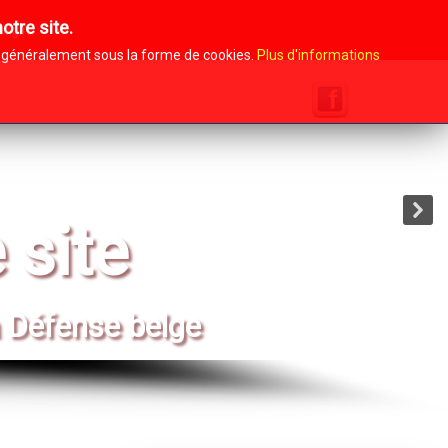
otre site.
Login
i, généralement sous la forme de cookies.
Plus d'informations
SUIVEZ-NOUS SUR
 site
 Défense belge