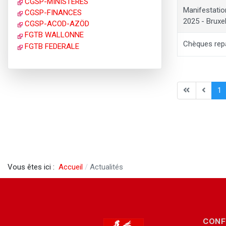
CGSP-MINISTERES
Manifestatio
CGSP-FINANCES
2025 - Bruxe
CGSP-ACOD-AZÖD
FGTB WALLONNE
Chèques re
FGTB FEDERALE
1
Vous êtes ici :
Accueil
Actualités
CONF