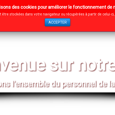
isons des cookies pour améliorer le fonctionnement de n
Contact
Affiliation
Archives
être stockées dans votre navigateur ou récupérées à partir de celui-c
ACCEPTER
venue sur notre
s l'ensemble du personnel de la