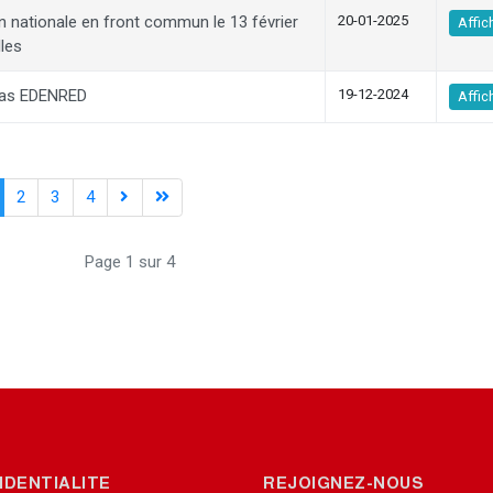
n nationale en front commun le 13 février
20-01-2025
Affic
lles
pas EDENRED
19-12-2024
Affic
2
3
4
Page 1 sur 4
IDENTIALITE
REJOIGNEZ-NOUS