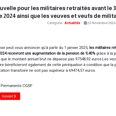
velle pour les militaires retraités avant le 
2024 ainsi que les veuves et veufs de milit
Catégorie :
Actualités
23 Novembre 202
t
e peut vous annoncer qu’à partir du 1 janvier 2025,
les militaires re
024 recevront une augmentation de la pension de 9,40%
grâce à la 
n que le montant annuel brut ne dépasse pas 97548,92 euros.Les veu
aire bénéficieront également de cette péréquation à condition que la
ocation transitoire ne soit pas supérieur à 69474,57 euros.
 Permanents CGSP
ent : Chèques repas EDENRED
Article suivant : Réforme des pensions pour inaptitude physique : ce qui ch
Suivant