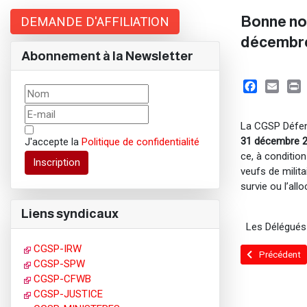
Bonne nou
DEMANDE D'AFFILIATION
décembre 
Abonnement à la Newsletter
Facebook
Email
Prin
La CGSP Défens
31 décembre 2
J'accepte la
Politique de confidentialité
ce, à conditio
Inscription
veufs de milit
survie ou l’all
Liens syndicaux
Les Délégués
CGSP-IRW
Article précéd
Précédent
CGSP-SPW
CGSP-CFWB
CGSP-JUSTICE