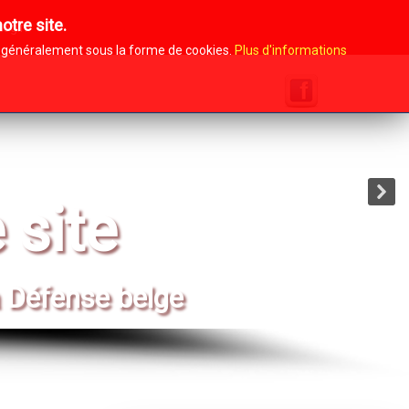
otre site.
Login
i, généralement sous la forme de cookies.
Plus d'informations
SUIVEZ-NOUS SUR
 site
 Défense belge