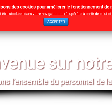
isons des cookies pour améliorer le fonctionnement de n
Contact
Affiliation
Archives
être stockées dans votre navigateur ou récupérées à partir de celui-c
ACCEPTER
venue sur notre
s l'ensemble du personnel de la