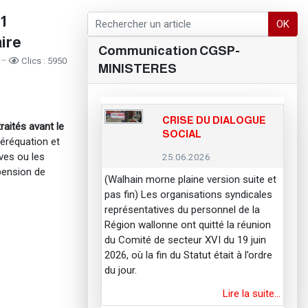
31
OK
aire
Communication CGSP-
4
Clics : 5950
MINISTERES
CRISE DU DIALOGUE
traités avant le
SOCIAL
péréquation et
ves ou les
25.06.2026
 pension de
(Walhain morne plaine version suite et
pas fin) Les organisations syndicales
représentatives du personnel de la
Région wallonne ont quitté la réunion
du Comité de secteur XVI du 19 juin
2026, où la fin du Statut était à l’ordre
ange pour vous ?
du jour.
Lire la suite…