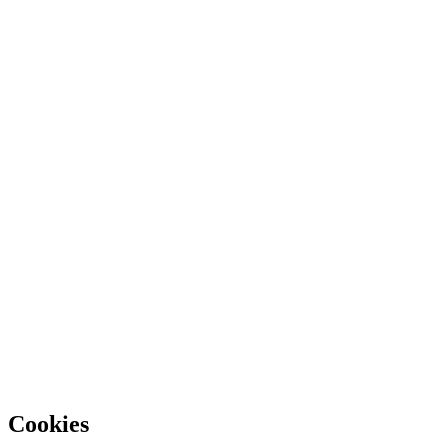
WWW.CGSP-DEFENSE.BE
Cookies