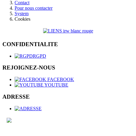
Contact
Pour nous contacter
System
Cookies
CONFIDENTIALITE
RGPD
REJOIGNEZ-NOUS
FACEBOOK
YOUTUBE
ADRESSE
CGSP-DEFENSE - e.r. Stéphane JAUMONET -
Rue de Namur, 47 - 5000 BEEZ -
02/508.57.65 -
0478/27.56.68