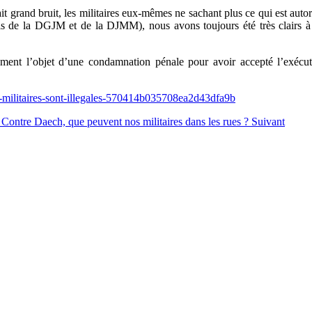
ait grand bruit, les militaires eux-mêmes ne sachant plus ce qui est aut
is de la DGJM et de la DJMM), nous avons toujours été très clairs à 
ment l’objet d’une condamnation pénale pour avoir accepté l’exécut
es-militaires-sont-illegales-570414b035708ea2d43dfa9b
: Contre Daech, que peuvent nos militaires dans les rues ?
Suivant