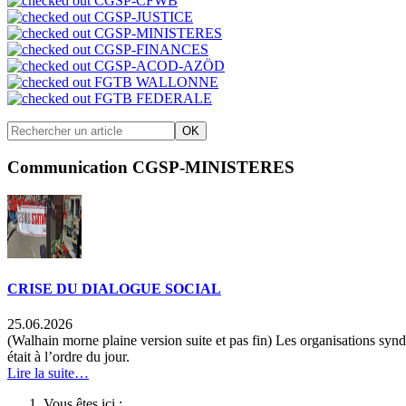
CGSP-CFWB
CGSP-JUSTICE
CGSP-MINISTERES
CGSP-FINANCES
CGSP-ACOD-AZÖD
FGTB WALLONNE
FGTB FEDERALE
OK
Communication CGSP-MINISTERES
CRISE DU DIALOGUE SOCIAL
25.06.2026
(Walhain morne plaine version suite et pas fin) Les organisations syn
était à l’ordre du jour.
Lire la suite…
Vous êtes ici :