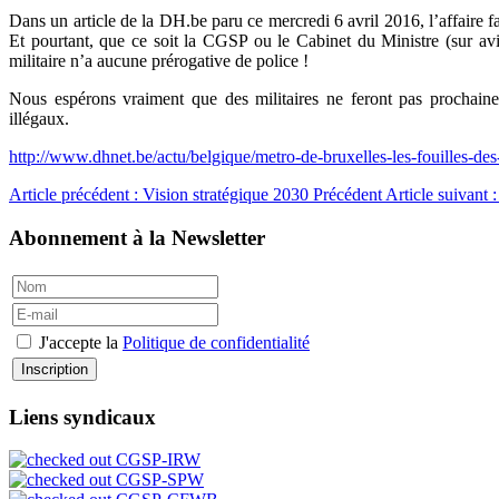
Dans un article de la DH.be paru ce mercredi 6 avril 2016, l’affaire f
Et pourtant, que ce soit la CGSP ou le Cabinet du Ministre (sur av
militaire n’a aucune prérogative de police !
Nous espérons vraiment que des militaires ne feront pas prochaine
illégaux.
http://www.dhnet.be/actu/belgique/metro-de-bruxelles-les-fouilles-d
Article précédent : Vision stratégique 2030
Précédent
Article suivant 
Abonnement à la Newsletter
J'accepte la
Politique de confidentialité
Inscription
Liens syndicaux
CGSP-IRW
CGSP-SPW