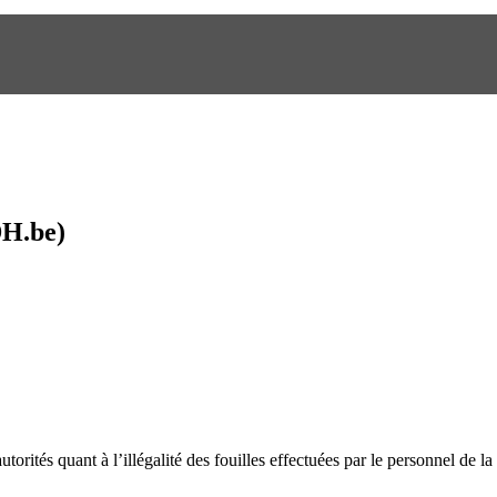
WWW.CGSP-DEFENSE.BE
(DH.be)
orités quant à l’illégalité des fouilles effectuées par le personnel de l